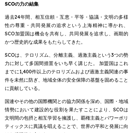
SCOの力の結集
過去24年間、相互信頼・互恵・平等・協議・文明の多様
性の尊重・共同発展の追求という上海精神に導かれ、
SCO加盟国は機会を共有し、共同発展を追求し、画期的
かつ歴史的な成果をもたらしてきた。
SCOは、テロリズム、分離主義、過激主義という3つの勢
力に対して多国間措置をいち早く講じた。 加盟国はこれ
までに1,400件以上のテロリズムおよび過激主義関連の事
件を未然に防ぎ、地域全体の安全保障の基盤を固めること
に貢献している。
国連やその他の国際機関との協力関係を深め、国際・地域
情勢において建設的な役割を果たすことにより、SCOは
文明間の包摂と相互学習を擁護し、覇権主義とパワーポリ
ティックスに異議を唱えることで、世界の平和と発展に向