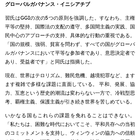
グローバルガバナンス・イニシアチブ
習氏はGGIの次の5つの原則を強調した。すなわち、主権
平等の堅持、国際法の支配の遵守、多国間主義の実践、国
民中心のアプローチの支持、具体的な行動の重視である。
「国の規模、強弱、貧富を問わず、すべての国がグローバ
ルガバナンスにおいて平等な参加者であり、意思決定者で
あり、受益者です」と同氏は指摘した。
現在、世界はテロリズム、難民危機、越境犯罪など、ます
ます複雑で多様な課題に直面している。 平和、発展、協
力、互恵という歴史的潮流は変わらない一方で、冷戦型思
考、覇権主義、保護主義が引き続き世界を苦しめている。
いかなる国もこれらの課題を免れることはできない。
「私たちは、困難な時代においてこそ、平和共存への当初
のコミットメントを支持し、ウィンウィンの協力への信頼