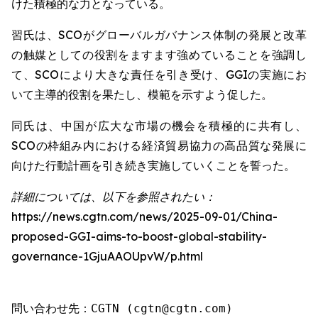
けた積極的な力となっている。
習氏は、SCOがグローバルガバナンス体制の発展と改革
の触媒としての役割をますます強めていることを強調し
て、SCOにより大きな責任を引き受け、GGIの実施にお
いて主導的役割を果たし、模範を示すよう促した。
同氏は、中国が広大な市場の機会を積極的に共有し、
SCOの枠組み内における経済貿易協力の高品質な発展に
向けた行動計画を引き続き実施していくことを誓った。
詳細については、以下を参照されたい：
https://news.cgtn.com/news/2025-09-01/China-
proposed-GGI-aims-to-boost-global-stability-
governance-1GjuAAOUpvW/p.html
問い合わせ先：CGTN (cgtn@cgtn.com)